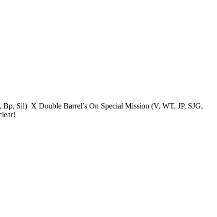
 Bp, Sil) X Double Barrel’s On Special Mission (V, WT, JP, SJG,
lear!