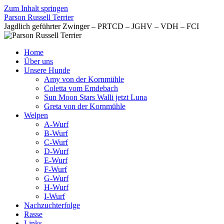
Zum Inhalt springen
Parson Russell Terrier
Jagdlich geführter Zwinger – PRTCD – JGHV – VDH – FCI
Home
Über uns
Unsere Hunde
Amy von der Kornmühle
Coletta vom Emdebach
Sun Moon Stars Walli jetzt Luna
Greta von der Kornmühle
Welpen
A-Wurf
B-Wurf
C-Wurf
D-Wurf
E-Wurf
F-Wurf
G-Wurf
H-Wurf
I-Wurf
Nachzuchterfolge
Rasse
Links