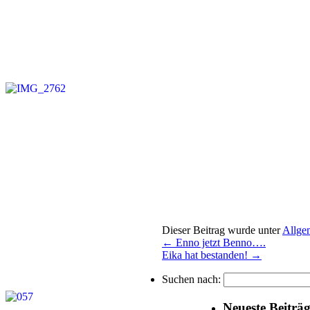
Dieser Beitrag wurde unter
Allge
←
Enno jetzt Benno….
Eika hat bestanden!
→
Suchen nach:
Neueste Beiträ