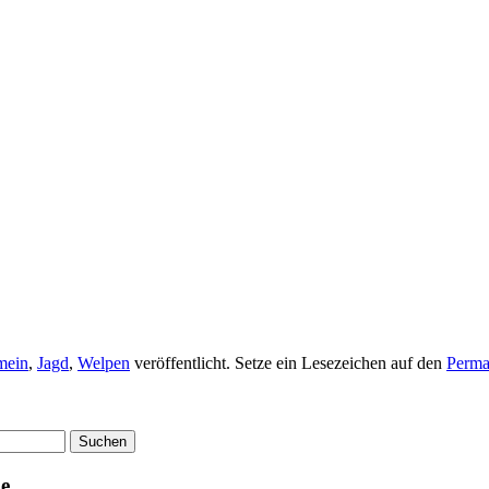
mein
,
Jagd
,
Welpen
veröffentlicht. Setze ein Lesezeichen auf den
Perma
ge