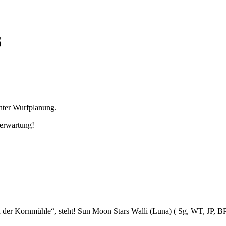
6
nter Wurfplanung.
erwartung!
 der Kornmühle“, steht! Sun Moon Stars Walli (Luna) ( Sg, WT, JP, BP