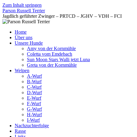
Zum Inhalt springen
Parson Russell Terrier
Jagdlich geführter Zwinger – PRTCD – JGHV – VDH – FCI
Home
Über uns
Unsere Hunde
Amy von der Kornmühle
Coletta vom Emdebach
Sun Moon Stars Walli jetzt Luna
Greta von der Kornmühle
Welpen
A-Wurf
B-Wurf
C-Wurf
D-Wurf
E-Wurf
F-Wurf
G-Wurf
H-Wurf
I-Wurf
Nachzuchterfolge
Rasse
Links