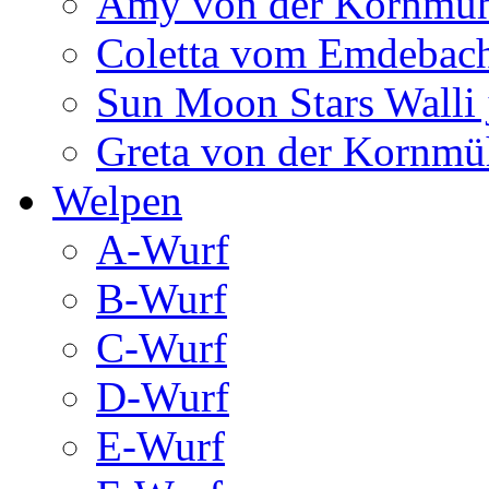
Amy von der Kornmüh
Coletta vom Emdebac
Sun Moon Stars Walli 
Greta von der Kornmü
Welpen
A-Wurf
B-Wurf
C-Wurf
D-Wurf
E-Wurf