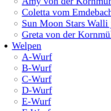
Amy von der Kornmüh
Coletta vom Emdebac
Sun Moon Stars Walli 
Greta von der Kornmü
Welpen
A-Wurf
B-Wurf
C-Wurf
D-Wurf
E-Wurf