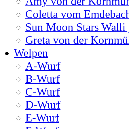
Amy von der Kornmüh
Coletta vom Emdebac
Sun Moon Stars Walli 
Greta von der Kornmü
Welpen
A-Wurf
B-Wurf
C-Wurf
D-Wurf
E-Wurf