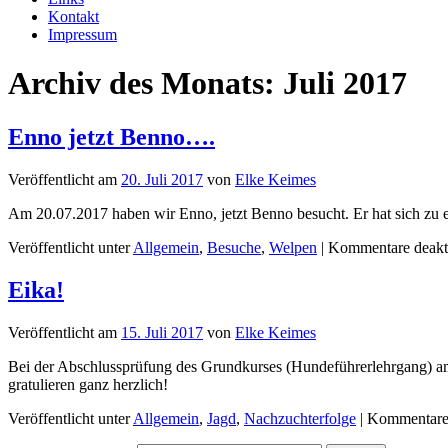
Kontakt
Impressum
Archiv des Monats:
Juli 2017
Enno jetzt Benno….
Veröffentlicht am
20. Juli 2017
von
Elke Keimes
Am 20.07.2017 haben wir Enno, jetzt Benno besucht. Er hat sich zu e
Veröffentlicht unter
Allgemein
,
Besuche
,
Welpen
|
Kommentare deakti
Eika!
Veröffentlicht am
15. Juli 2017
von
Elke Keimes
Bei der Abschlussprüfung des Grundkurses (Hundeführerlehrgang) am 
gratulieren ganz herzlich!
Veröffentlicht unter
Allgemein
,
Jagd
,
Nachzuchterfolge
|
Kommentare 