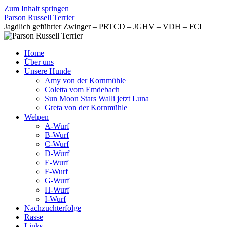
Zum Inhalt springen
Parson Russell Terrier
Jagdlich geführter Zwinger – PRTCD – JGHV – VDH – FCI
Home
Über uns
Unsere Hunde
Amy von der Kornmühle
Coletta vom Emdebach
Sun Moon Stars Walli jetzt Luna
Greta von der Kornmühle
Welpen
A-Wurf
B-Wurf
C-Wurf
D-Wurf
E-Wurf
F-Wurf
G-Wurf
H-Wurf
I-Wurf
Nachzuchterfolge
Rasse
Links