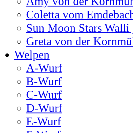
Amy von der Kornmüh
Coletta vom Emdebac
Sun Moon Stars Walli 
Greta von der Kornmü
Welpen
A-Wurf
B-Wurf
C-Wurf
D-Wurf
E-Wurf