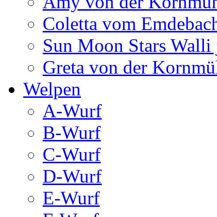
Amy von der Kornmüh
Coletta vom Emdebac
Sun Moon Stars Walli 
Greta von der Kornmü
Welpen
A-Wurf
B-Wurf
C-Wurf
D-Wurf
E-Wurf