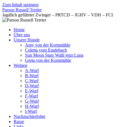
Zum Inhalt springen
Parson Russell Terrier
Jagdlich geführter Zwinger – PRTCD – JGHV – VDH – FCI
Home
Über uns
Unsere Hunde
Amy von der Kornmühle
Coletta vom Emdebach
Sun Moon Stars Walli jetzt Luna
Greta von der Kornmühle
Welpen
A-Wurf
B-Wurf
C-Wurf
D-Wurf
E-Wurf
F-Wurf
G-Wurf
H-Wurf
I-Wurf
Nachzuchterfolge
Rasse
Links