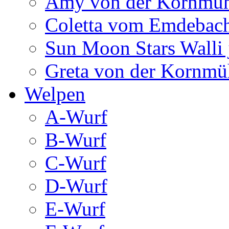
Amy von der Kornmüh
Coletta vom Emdebac
Sun Moon Stars Walli 
Greta von der Kornmü
Welpen
A-Wurf
B-Wurf
C-Wurf
D-Wurf
E-Wurf