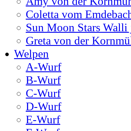
Amy von der Kornmüh
Coletta vom Emdebac
Sun Moon Stars Walli 
Greta von der Kornmü
Welpen
A-Wurf
B-Wurf
C-Wurf
D-Wurf
E-Wurf