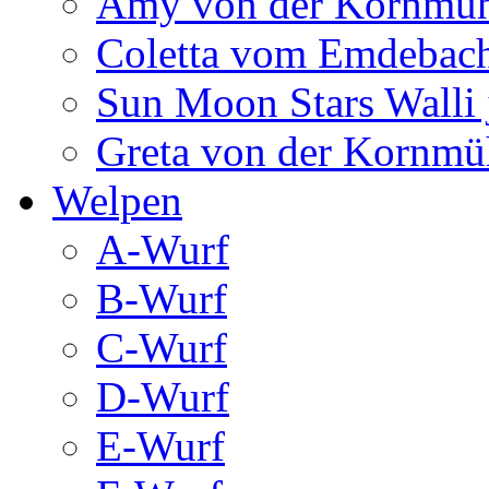
Amy von der Kornmüh
Coletta vom Emdebac
Sun Moon Stars Walli 
Greta von der Kornmü
Welpen
A-Wurf
B-Wurf
C-Wurf
D-Wurf
E-Wurf