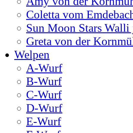
Amy von der Kornmüh
Coletta vom Emdebac
Sun Moon Stars Walli 
Greta von der Kornmü
Welpen
A-Wurf
B-Wurf
C-Wurf
D-Wurf
E-Wurf