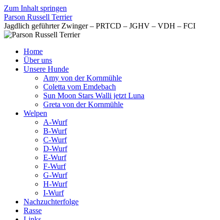
Zum Inhalt springen
Parson Russell Terrier
Jagdlich geführter Zwinger – PRTCD – JGHV – VDH – FCI
Home
Über uns
Unsere Hunde
Amy von der Kornmühle
Coletta vom Emdebach
Sun Moon Stars Walli jetzt Luna
Greta von der Kornmühle
Welpen
A-Wurf
B-Wurf
C-Wurf
D-Wurf
E-Wurf
F-Wurf
G-Wurf
H-Wurf
I-Wurf
Nachzuchterfolge
Rasse
Links