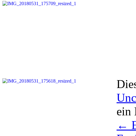
Die
Unc
ein
←
E