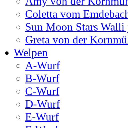
Amy von der Kornmüh
Coletta vom Emdebac
Sun Moon Stars Walli 
Greta von der Kornmü
Welpen
A-Wurf
B-Wurf
C-Wurf
D-Wurf
E-Wurf