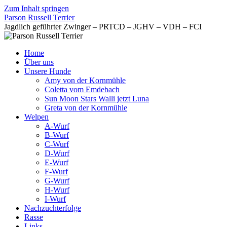
Zum Inhalt springen
Parson Russell Terrier
Jagdlich geführter Zwinger – PRTCD – JGHV – VDH – FCI
Home
Über uns
Unsere Hunde
Amy von der Kornmühle
Coletta vom Emdebach
Sun Moon Stars Walli jetzt Luna
Greta von der Kornmühle
Welpen
A-Wurf
B-Wurf
C-Wurf
D-Wurf
E-Wurf
F-Wurf
G-Wurf
H-Wurf
I-Wurf
Nachzuchterfolge
Rasse
Links